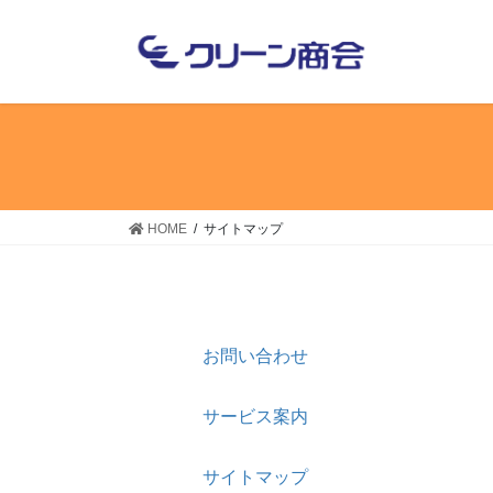
コ
ナ
ン
ビ
テ
ゲ
ン
ー
ツ
シ
へ
ョ
ス
ン
キ
に
ッ
移
HOME
サイトマップ
プ
動
お問い合わせ
サービス案内
サイトマップ