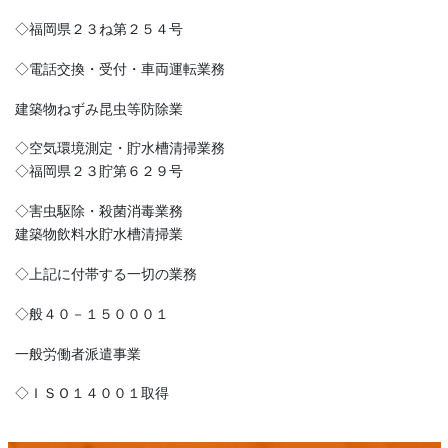
◇福岡県２３ね第２５４号
◇電話交換・受付・車両運転業務
建築物ねずみ昆虫等防除業
◇空気環境測定・貯水槽清掃業務
◇福岡県２３貯第６２９号
◇害虫駆除・殺菌消毒業務
建築物飲料水貯水槽清掃業
◇上記に付帯する一切の業務
◇般４０－１５０００１
一般労働者派遣事業
◇ＩＳＯ１４００１取得