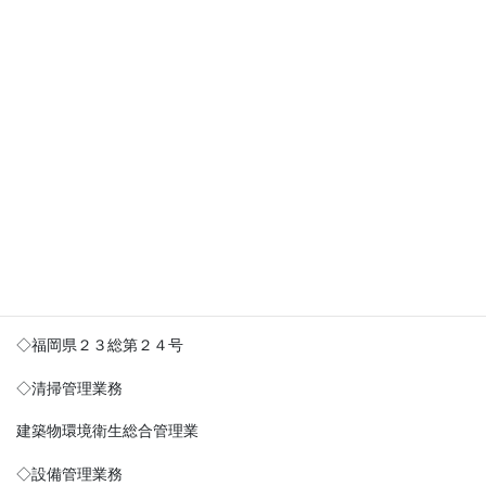
ＴＥＬ：０９４６－２２－０２８３ ＦＡＸ：０９４
６－２３－１８１８
創 業 昭和42年6月
設 立 昭和46年8月
資本金 1500万円
従業員 200名
事業内容
◇ビル総合管理業務
◇福岡県２３総第２４号
◇清掃管理業務
建築物環境衛生総合管理業
◇設備管理業務